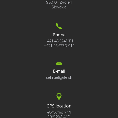
960 01 Zvolen
Slovakia
Phone
+421 45 5241 111
+421 45 5330 914
E-mail
sekruel@ife.sk
GPS location
48°57’68.7”N
19°12’41.4”E