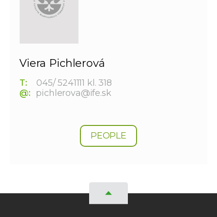
Viera Pichlerová
T:
045/ 5241111 kl. 318
@:
pichlerova@ife.sk
PEOPLE