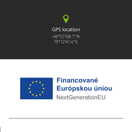
GPS location
48°57’68.7”N
19°12’41.4”E