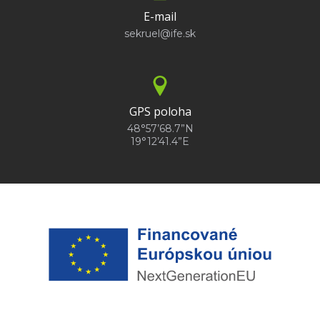
E-mail
sekruel@ife.sk
GPS poloha
48°57’68.7”N
19°12’41.4”E