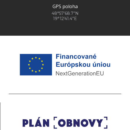
GPS poloha
48°57’68.7”N
19°12’41.4”E