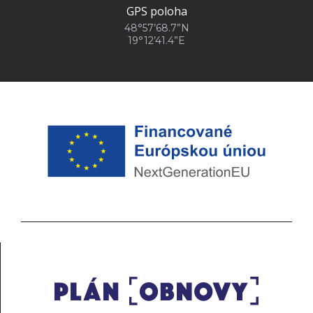
GPS poloha
48°57’68.7”N
19°12’41.4”E